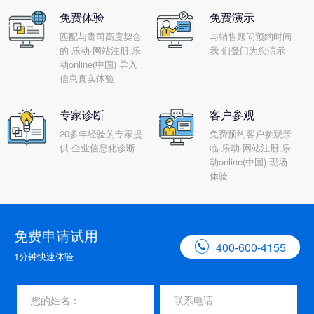
免费体验
免费演示
匹配与贵司高度契合
与销售顾问预约时间
的 乐动·网站注册,乐
我 们登门为您演示
动online(中国) 导入
信息真实体验
专家诊断
客户参观
20多年经验的专家提
免费预约客户参观亲
供 企业信息化诊断
临 乐动·网站注册,乐
动online(中国) 现场
体验
免费申请试用

400-600-4155
1分钟快速体验