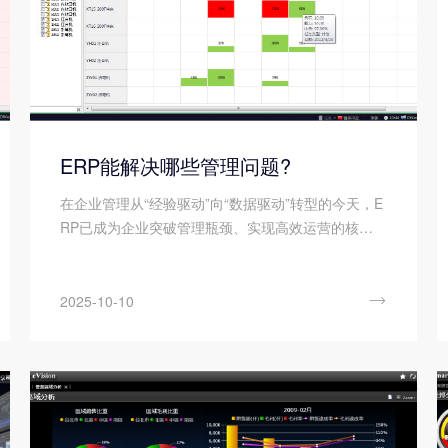
ERP能解决哪些管理问题?
在企业管理从“经验驱动”向“数据驱动”转型的今天，E
RP已成为企业突破管理瓶颈、实现高效运营的核心
工具。它通过整合资源、优化流程、打通数据孤岛，
为企业提供了一体化的管理解决方案。无论是成本控
制、决策效率还是供应链协同，ERP正帮助企业解决

2025-10-10
那些传统管理模式下“想改却改不动”的深层问题。