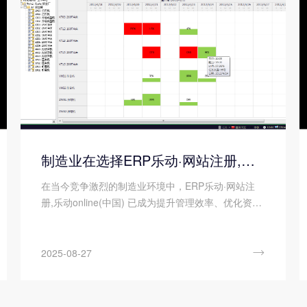
深入地剖析ERP乐动·网站注册,乐动online(中国) 与行
业需求的契合度，对于企业实现数字化转型目标、保
障长期稳定发展具有至关重要的意义。
制造业在选择ERP乐动·网站注册,乐动online(中国) 时应考虑哪些条件?
在当今竞争激烈的制造业环境中，ERP乐动·网站注
册,乐动online(中国) 已成为提升管理效率、优化资源
配置、增强市场响应能力的关键工具。但面对市场上
琳琅满目的ERP产品，制造企业选择不当不仅会造成
资金浪费，更可能阻碍企业发展。

2025-08-27