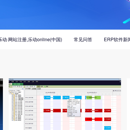
乐动·网站注册,乐动online(中国)
常见问答
ERP软件新