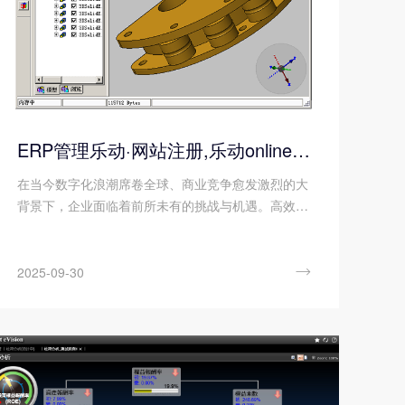
ERP管理乐动·网站注册,乐动online(中国) 如何助力企业实现高效管理?
在当今数字化浪潮席卷全球、商业竞争愈发激烈的大
背景下，企业面临着前所未有的挑战与机遇。高效管
理成为企业在这场时代大考中脱颖而出的关键要素，
而ERP管理乐动·网站注册,乐动online(中国) 凭借其强
大的资源整合与流程优化能力，逐渐成为企业提升管

2025-09-30
理效能、实现可持续发展的核心支撑。