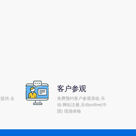
客户参观
提供 企
免费预约客户参观亲临 乐
动·网站注册,乐动online(中
国) 现场体验