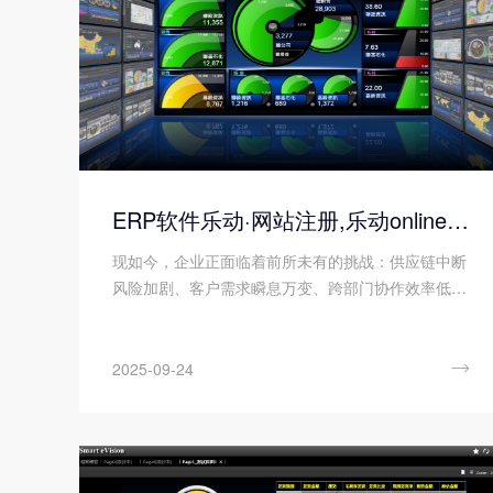
ERP软件乐动·网站注册,乐动online(中国) 的基本结构包含有哪些?
现如今，企业正面临着前所未有的挑战：供应链中断
风险加剧、客户需求瞬息万变、跨部门协作效率低
下、数据孤岛导致决策滞后……这些痛点不仅侵蚀着
企业的利润空间，更可能使其在激烈的市场竞争中逐
步丧失优势。而ERP软件乐动·网站注册,乐动online

2025-09-24
(中国) ，作为企业数字化转型的“数字中枢”，通过整
合人、财、物、产、供、销等核心资源，构建起覆盖
全业务流程的统一数据平台，正在成为企业突破管理
瓶颈、实现降本增效的关键工具。