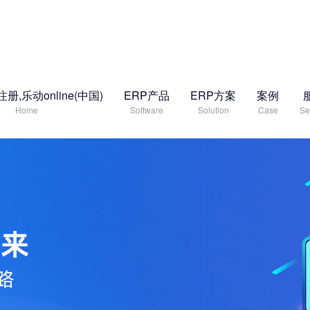
册,乐动online(中国)
ERP产品
ERP方案
案例
Home
Software
Solution
Case
Se