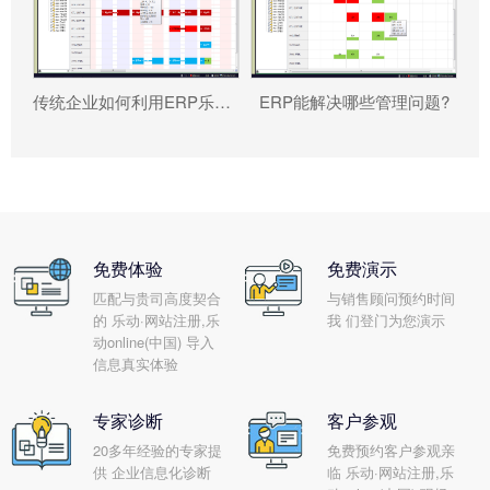
传统企业如何利用ERP乐动·网站注册,乐动online(中国) 重塑竞争力?
ERP能解决哪些管理问题?
免费体验
免费演示
匹配与贵司高度契合
与销售顾问预约时间
的 乐动·网站注册,乐
我 们登门为您演示
动online(中国) 导入
信息真实体验
专家诊断
客户参观
20多年经验的专家提
免费预约客户参观亲
供 企业信息化诊断
临 乐动·网站注册,乐