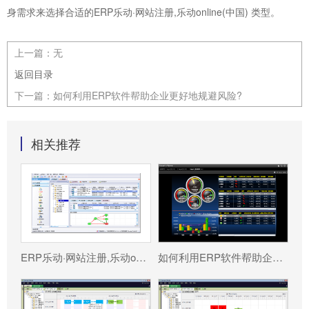
身需求来选择合适的ERP乐动·网站注册,乐动online(中国) 类型。
上一篇：
无
返回目录
下一篇：
如何利用ERP软件帮助企业更好地规避风险?
相关推荐
ERP乐动·网站注册,乐动online(中国) 分为哪几种类型?
如何利用ERP软件帮助企业更好地规避风险?