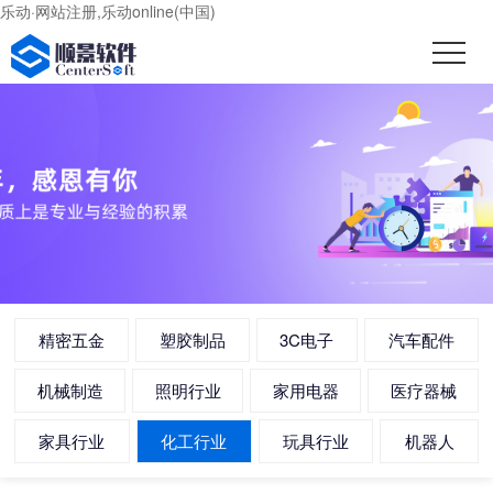
乐动·网站注册,乐动online(中国)
精密五金
塑胶制品
3C电子
汽车配件
机械制造
照明行业
家用电器
医疗器械
家具行业
化工行业
玩具行业
机器人