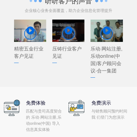
听听客户的声音
企业核心业务全面覆盖，助力企业信息化管理提升



精密五金行业
压铸行业客户
乐动·网站注册,
客户见证
见证
乐动online(中
国)客户顾问会
议-合一集团
免费体验
免费演示
匹配与贵司高度契合
与销售顾问预约时间
的 乐动·网站注册,乐
我 们登门为您演示
动online(中国) 导入
信息真实体验