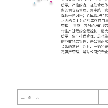
上一篇：
无