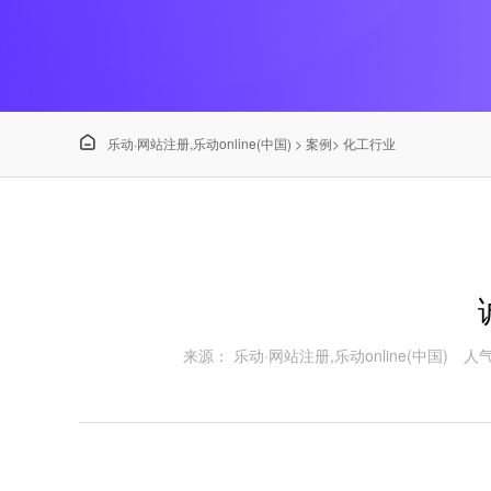

乐动·网站注册,乐动online(中国)
>
案例
>
化工行业
来源： 乐动·网站注册,乐动online(中国)
人气